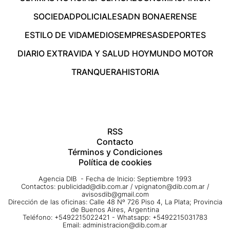
SOCIEDAD
POLICIALES
ADN BONAERENSE
ESTILO DE VIDA
MEDIOS
EMPRESAS
DEPORTES
DIARIO EXTRA
VIDA Y SALUD HOY
MUNDO MOTOR
TRANQUERA
HISTORIA
RSS
Contacto
Términos y Condiciones
Política de cookies
Agencia DIB - Fecha de Inicio: Septiembre 1993
Contactos:
publicidad@dib.com.ar
/
vpignaton@dib.com.ar
/
avisosdib@gmail.com
Dirección de las oficinas: Calle 48 Nº 726 Piso 4, La Plata; Provincia
de Buenos Aires, Argentina
Teléfono: +5492215022421 - Whatsapp: +5492215031783
Email:
administracion@dib.com.ar