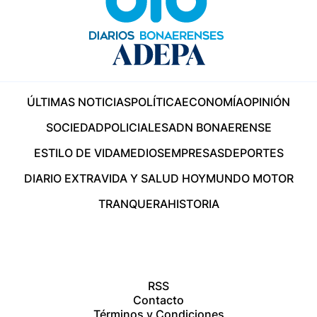
ÚLTIMAS NOTICIAS
POLÍTICA
ECONOMÍA
OPINIÓN
SOCIEDAD
POLICIALES
ADN BONAERENSE
ESTILO DE VIDA
MEDIOS
EMPRESAS
DEPORTES
DIARIO EXTRA
VIDA Y SALUD HOY
MUNDO MOTOR
TRANQUERA
HISTORIA
RSS
Contacto
Términos y Condiciones