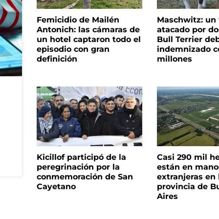
Femicidio de Mailén
Maschwitz: un 
Antonich: las cámaras de
atacado por do
un hotel captaron todo el
Bull Terrier de
episodio con gran
indemnizado c
definición
millones
Kicillof participó de la
Casi 290 mil h
peregrinación por la
están en mano
conmemoración de San
extranjeras en 
Cayetano
provincia de B
Aires