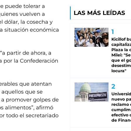
e puede tolerar a
LAS MÁS LEÍDAS
quienes vuelven a
 dólar, la cosecha y
a la situación económica
Kicillof 
capitaliz
Plaza la 
a partir de ahora, a
Milei: "S
a por la Confederación
que el g
desestim
locura"
serables que atentan
a aquellos que se
Universi
 a promover golpes de
nuevo pa
reclamo 
os alimentos”, afirmó
cumplim
r todo el secretariado
efectivo 
de Finan