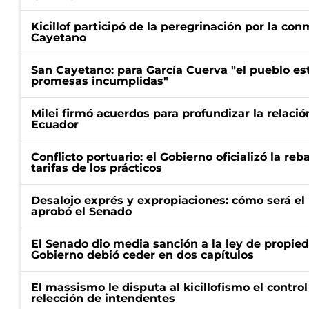
Kicillof participó de la peregrinación por la c
Cayetano
San Cayetano: para García Cuerva "el pueblo e
promesas incumplidas"
Milei firmó acuerdos para profundizar la relaci
Ecuador
Conflicto portuario: el Gobierno oficializó la reb
tarifas de los prácticos
Desalojo exprés y expropiaciones: cómo será e
aprobó el Senado
El Senado dio media sanción a la ley de propied
Gobierno debió ceder en dos capítulos
El massismo le disputa al kicillofismo el control
relección de intendentes