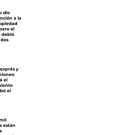
o dio
nción a la
ropiedad
pero el
 debió
 dos
 exprés y
ciones:
á el
miento
bó el
mil
s están
s