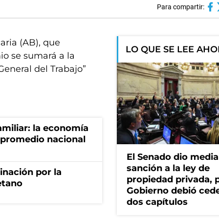
Para compartir:
aria (AB), que
LO QUE SE LEE AH
io se sumará a la
eneral del Trabajo”
miliar: la economía
 promedio nacional
El Senado dio media
sanción a la ley de
rinación por la
propiedad privada, p
etano
Gobierno debió ced
dos capítulos