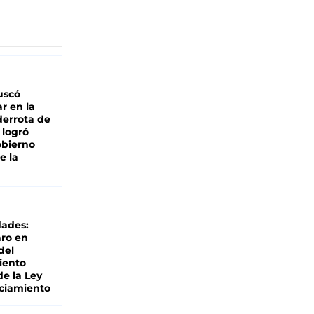
buscó
ar en la
derrota de
e logró
obierno
e la
dades:
ro en
del
iento
de la Ley
ciamiento