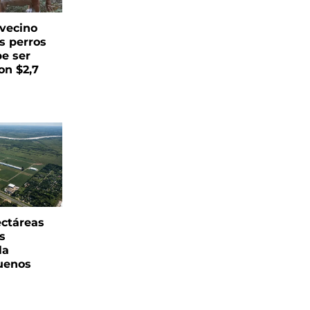
vecino
s perros
be ser
on $2,7
ectáreas
s
la
uenos