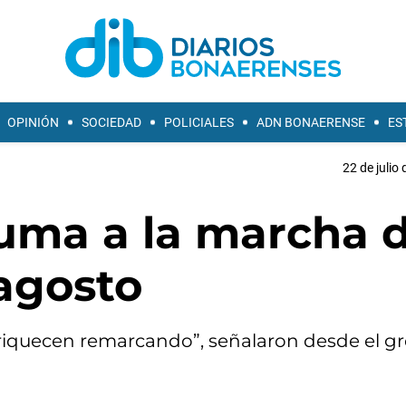
OPINIÓN
SOCIEDAD
POLICIALES
ADN BONAERENSE
ES
22 de julio
suma a la marcha 
 agosto
nriquecen remarcando”, señalaron desde el g