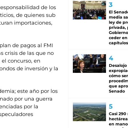
responsabilidad de los
El Senad
icios, de quienes sub
media sa
turan importaciones,
ley de p
privada, 
Gobierno
ceder en
capítulos
 plan de pagos al FMI
s crisis de las que no
el concurso, en
Desalojo
ondos de inversión y la
expropia
cómo ser
procedi
que apro
demia; este año por los
Senado
onado por una guerra
enciadas por la
especuladores
Casi 290 
hectárea
en mano