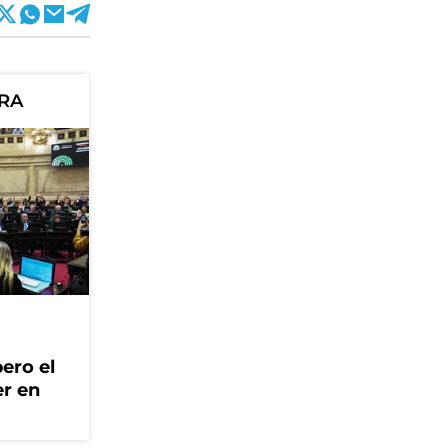
ORA
ero el
er en