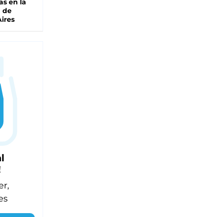
as en la
a de
ires
l
!
er,
es