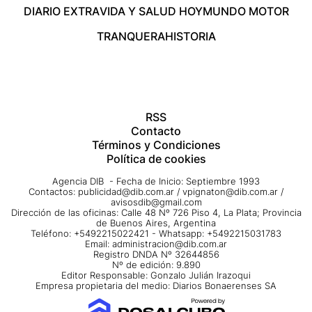
DIARIO EXTRA
VIDA Y SALUD HOY
MUNDO MOTOR
TRANQUERA
HISTORIA
RSS
Contacto
Términos y Condiciones
Política de cookies
Agencia DIB - Fecha de Inicio: Septiembre 1993
Contactos:
publicidad@dib.com.ar
/
vpignaton@dib.com.ar
/
avisosdib@gmail.com
Dirección de las oficinas: Calle 48 Nº 726 Piso 4, La Plata; Provincia
de Buenos Aires, Argentina
Teléfono: +5492215022421 - Whatsapp: +5492215031783
Email:
administracion@dib.com.ar
Registro DNDA Nº 32644856
Nº de edición: 9.890
Editor Responsable: Gonzalo Julián Irazoqui
Empresa propietaria del medio: Diarios Bonaerenses SA