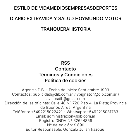
ESTILO DE VIDA
MEDIOS
EMPRESAS
DEPORTES
DIARIO EXTRA
VIDA Y SALUD HOY
MUNDO MOTOR
TRANQUERA
HISTORIA
RSS
Contacto
Términos y Condiciones
Política de cookies
Agencia DIB - Fecha de Inicio: Septiembre 1993
Contactos:
publicidad@dib.com.ar
/
vpignaton@dib.com.ar
/
avisosdib@gmail.com
Dirección de las oficinas: Calle 48 Nº 726 Piso 4, La Plata; Provincia
de Buenos Aires, Argentina
Teléfono: +5492215022421 - Whatsapp: +5492215031783
Email:
administracion@dib.com.ar
Registro DNDA Nº 32644856
Nº de edición: 9.890
Editor Responsable: Gonzalo Julián Irazoqui