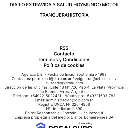
DIARIO EXTRA
VIDA Y SALUD HOY
MUNDO MOTOR
TRANQUERA
HISTORIA
RSS
Contacto
Términos y Condiciones
Política de cookies
Agencia DIB - Fecha de Inicio: Septiembre 1993
Contactos:
publicidad@dib.com.ar
/
vpignaton@dib.com.ar
/
avisosdib@gmail.com
Dirección de las oficinas: Calle 48 Nº 726 Piso 4, La Plata; Provincia
de Buenos Aires, Argentina
Teléfono: +5492215022421 - Whatsapp: +5492215031783
Email:
administracion@dib.com.ar
Registro DNDA Nº 32644856
Nº de edición: 9.890
Editor Responsable: Gonzalo Julián Irazoqui
Empresa propietaria del medio: Diarios Bonaerenses SA