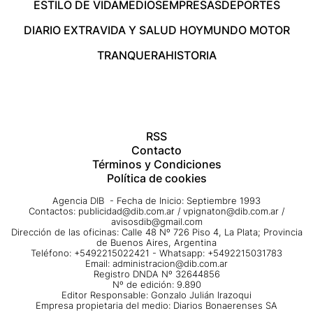
ESTILO DE VIDA
MEDIOS
EMPRESAS
DEPORTES
DIARIO EXTRA
VIDA Y SALUD HOY
MUNDO MOTOR
TRANQUERA
HISTORIA
RSS
Contacto
Términos y Condiciones
Política de cookies
Agencia DIB - Fecha de Inicio: Septiembre 1993
Contactos:
publicidad@dib.com.ar
/
vpignaton@dib.com.ar
/
avisosdib@gmail.com
Dirección de las oficinas: Calle 48 Nº 726 Piso 4, La Plata; Provincia
de Buenos Aires, Argentina
Teléfono: +5492215022421 - Whatsapp: +5492215031783
Email:
administracion@dib.com.ar
Registro DNDA Nº 32644856
Nº de edición: 9.890
Editor Responsable: Gonzalo Julián Irazoqui
Empresa propietaria del medio: Diarios Bonaerenses SA