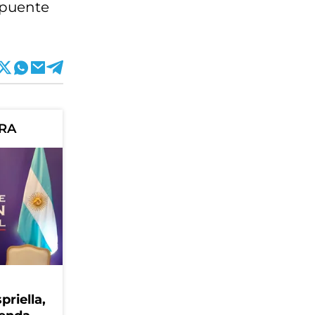
 puente
ORA
priella,