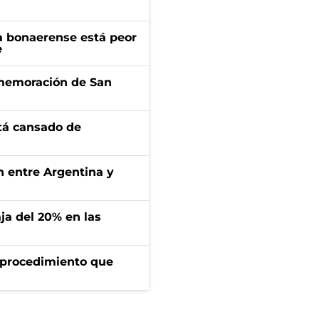
a bonaerense está peor
e
onmemoración de San
stá cansado de
ón entre Argentina y
aja del 20% en las
l procedimiento que