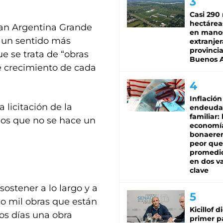
Casi 290 
hectárea
lan Argentina Grande
en mano
n un sentido más
extranjer
provinci
ue se trata de “obras
Buenos A
de crecimiento de cada
Inflación
 licitación de la
endeuda
familiar: 
ños que no se hace un
economí
bonaeren
peor que
promedio
en dos va
clave
sostener a lo largo y a
o mil obras que están
Kicillof d
os días una obra
primer p