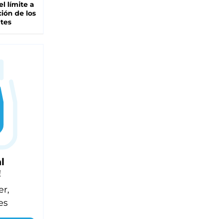
el límite a
ción de los
tes
l
!
er,
es