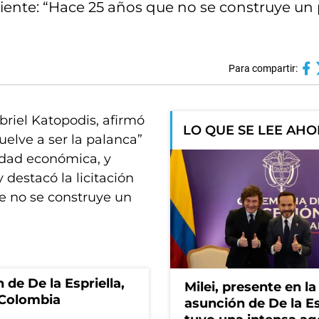
rriente: “Hace 25 años que no se construye un
Para compartir:
briel Katopodis, afirmó
LO QUE SE LEE AH
uelve a ser la palanca”
vidad económica, y
destacó la licitación
e no se construye un
 de De la Espriella,
Milei, presente en la
 Colombia
asunción de De la Es