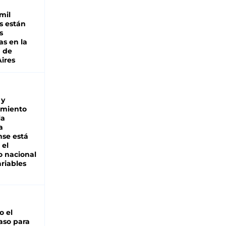
mil
s están
s
as en la
a de
ires
 y
miento
la
a
se está
 el
 nacional
riables
io el
aso para