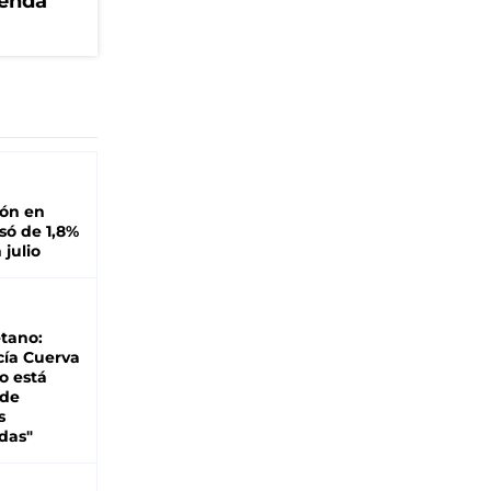
genda
ión en
ó de 1,8%
 julio
tano:
cía Cuerva
o está
 de
s
das"