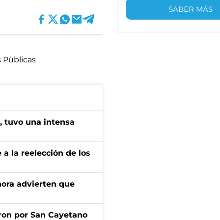
SABER MÁS
s Pùblicas
a, tuvo una intensa
e a la reelección de los
ahora advierten que
ron por San Cayetano