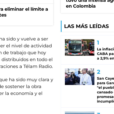
tuvo una intensa a
en Colombia
a eliminar el límite a
tes
LAS MÁS LEÍDAS
a sido y vuelve a ser
r el nivel de actividad
La inflac
 de trabajo que hoy
CABA pas
a 2,9% en
 distribuidos en todo el
raciones a Télam Radio.
San Caye
que ha sido muy clara y
para Gar
de sostener la obra
"el puebl
cansado
er la economía y el
promesa
incumpli