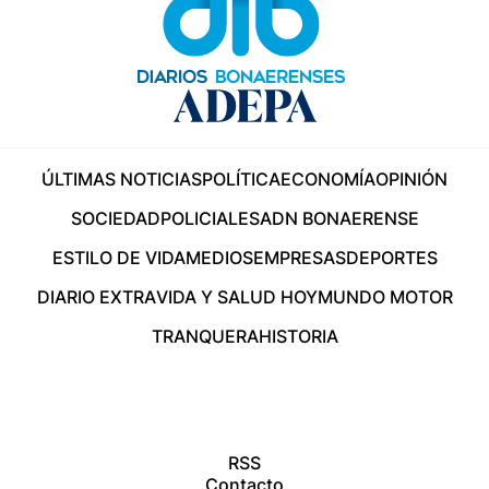
ÚLTIMAS NOTICIAS
POLÍTICA
ECONOMÍA
OPINIÓN
SOCIEDAD
POLICIALES
ADN BONAERENSE
ESTILO DE VIDA
MEDIOS
EMPRESAS
DEPORTES
DIARIO EXTRA
VIDA Y SALUD HOY
MUNDO MOTOR
TRANQUERA
HISTORIA
RSS
Contacto