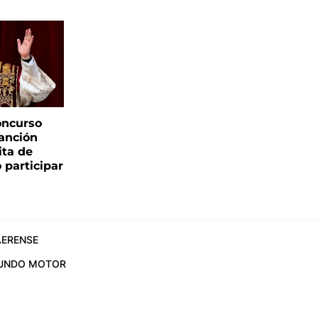
oncurso
canción
sita de
 participar
ERENSE
UNDO MOTOR