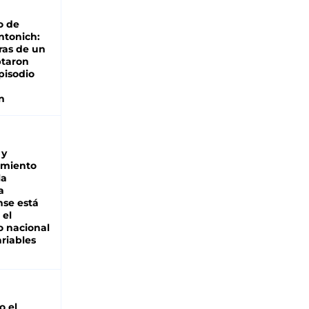
o de
ntonich:
ras de un
ptaron
pisodio
n
 y
miento
la
a
se está
 el
 nacional
riables
io el