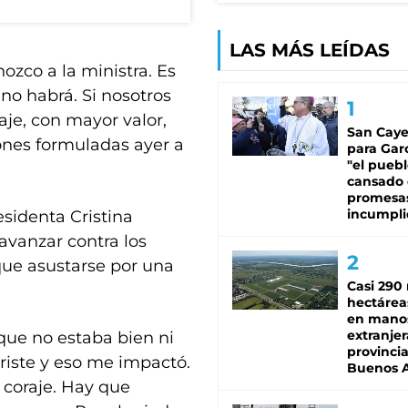
LAS MÁS LEÍDAS
ozco a la ministra. Es
no habrá. Si nosotros
e, con mayor valor,
San Caye
ones formuladas ayer a
para Gar
"el puebl
cansado
promesa
incumpli
esidenta Cristina
avanzar contra los
que asustarse por una
Casi 290 
hectárea
en mano
extranjer
 que no estaba bien ni
provinci
riste y eso me impactó.
Buenos A
 coraje. Hay que