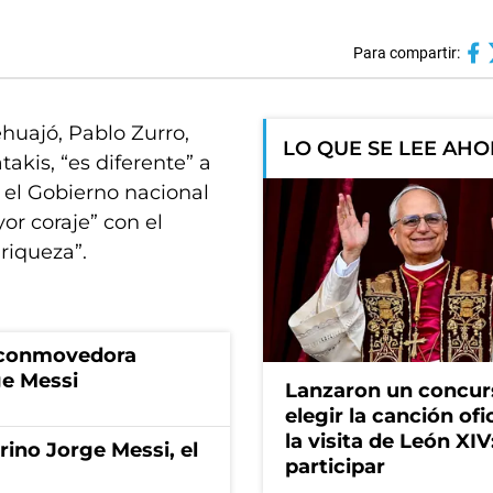
Para compartir:
huajó, Pablo Zurro,
LO QUE SE LEE AH
akis, “es diferente” a
 el Gobierno nacional
r coraje” con el
riqueza”.
a conmovedora
ge Messi
Lanzaron un concur
elegir la canción ofi
la visita de León XI
rino Jorge Messi, el
participar