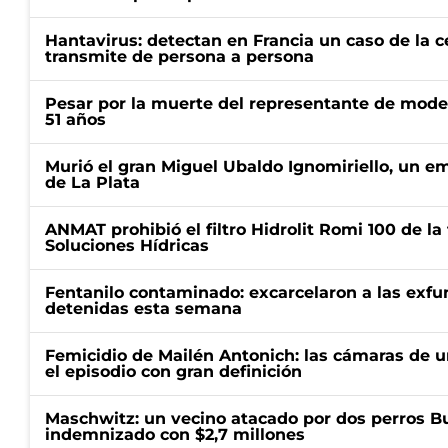
Hantavirus: detectan en Francia un caso de la 
transmite de persona a persona
Pesar por la muerte del representante de mode
51 años
Murió el gran Miguel Ubaldo Ignomiriello, un 
de La Plata
ANMAT prohibió el filtro Hidrolit Romi 100 de l
Soluciones Hídricas
Fentanilo contaminado: excarcelaron a las exf
detenidas esta semana
Femicidio de Mailén Antonich: las cámaras de u
el episodio con gran definición
Maschwitz: un vecino atacado por dos perros Bul
indemnizado con $2,7 millones