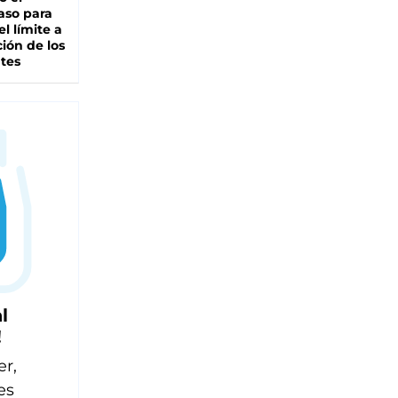
aso para
el límite a
ción de los
tes
l
!
er,
es