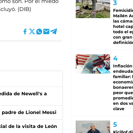
como son. Por el miedo
cluyó. (DIB)
Femicidi
Mailén A
las cáma
hotel ca
todo el e
con gran
definició
Inflación
endeuda
familiar: 
economí
bonaeren
peor que
edida de Newell's a
promedio
en dos va
clave
l padre de Lionel Messi
ial de la visita de León
Kicillof d