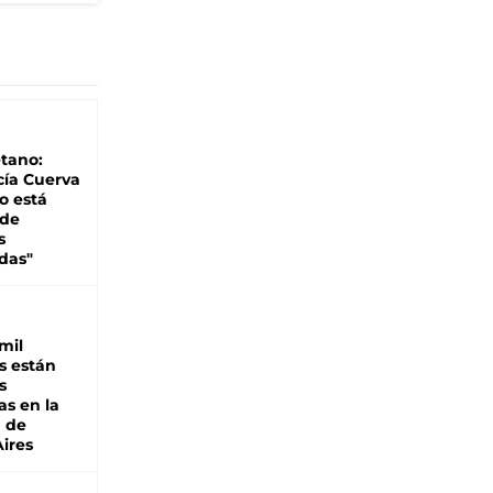
tano:
cía Cuerva
o está
 de
s
das"
mil
s están
s
as en la
a de
ires