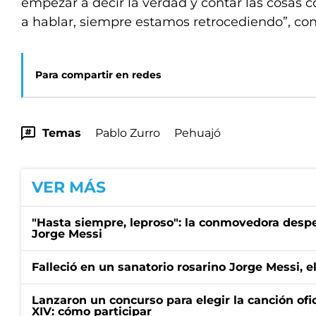
empezar a decir la verdad y contar las cosas 
a hablar, siempre estamos retrocediendo”, con
Para compartir en redes
Temas
Pablo Zurro
Pehuajó
VER MÁS
"Hasta siempre, leproso": la conmovedora desp
Jorge Messi
Falleció en un sanatorio rosarino Jorge Messi, e
Lanzaron un concurso para elegir la canción ofic
XIV: cómo participar