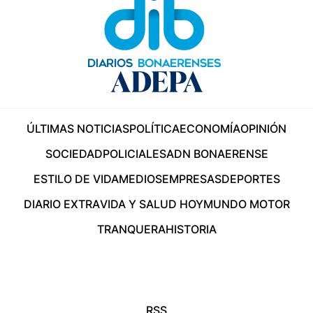
ÚLTIMAS NOTICIAS
POLÍTICA
ECONOMÍA
OPINIÓN
SOCIEDAD
POLICIALES
ADN BONAERENSE
ESTILO DE VIDA
MEDIOS
EMPRESAS
DEPORTES
DIARIO EXTRA
VIDA Y SALUD HOY
MUNDO MOTOR
TRANQUERA
HISTORIA
RSS