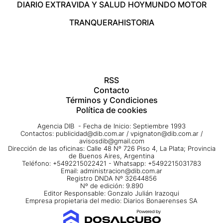
DIARIO EXTRA
VIDA Y SALUD HOY
MUNDO MOTOR
TRANQUERA
HISTORIA
RSS
Contacto
Términos y Condiciones
Política de cookies
Agencia DIB - Fecha de Inicio: Septiembre 1993
Contactos:
publicidad@dib.com.ar
/
vpignaton@dib.com.ar
/
avisosdib@gmail.com
Dirección de las oficinas: Calle 48 Nº 726 Piso 4, La Plata; Provincia
de Buenos Aires, Argentina
Teléfono: +5492215022421 - Whatsapp: +5492215031783
Email:
administracion@dib.com.ar
Registro DNDA Nº 32644856
Nº de edición: 9.890
Editor Responsable: Gonzalo Julián Irazoqui
Empresa propietaria del medio: Diarios Bonaerenses SA