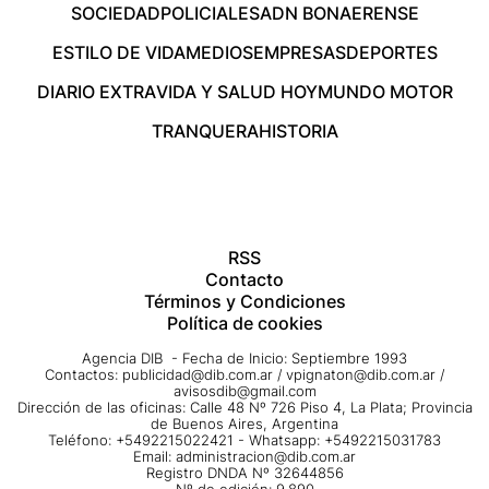
SOCIEDAD
POLICIALES
ADN BONAERENSE
ESTILO DE VIDA
MEDIOS
EMPRESAS
DEPORTES
DIARIO EXTRA
VIDA Y SALUD HOY
MUNDO MOTOR
TRANQUERA
HISTORIA
RSS
Contacto
Términos y Condiciones
Política de cookies
Agencia DIB - Fecha de Inicio: Septiembre 1993
Contactos:
publicidad@dib.com.ar
/
vpignaton@dib.com.ar
/
avisosdib@gmail.com
Dirección de las oficinas: Calle 48 Nº 726 Piso 4, La Plata; Provincia
de Buenos Aires, Argentina
Teléfono: +5492215022421 - Whatsapp: +5492215031783
Email:
administracion@dib.com.ar
Registro DNDA Nº 32644856
Nº de edición: 9.890