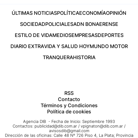
ÚLTIMAS NOTICIAS
POLÍTICA
ECONOMÍA
OPINIÓN
SOCIEDAD
POLICIALES
ADN BONAERENSE
ESTILO DE VIDA
MEDIOS
EMPRESAS
DEPORTES
DIARIO EXTRA
VIDA Y SALUD HOY
MUNDO MOTOR
TRANQUERA
HISTORIA
RSS
Contacto
Términos y Condiciones
Política de cookies
Agencia DIB - Fecha de Inicio: Septiembre 1993
Contactos:
publicidad@dib.com.ar
/
vpignaton@dib.com.ar
/
avisosdib@gmail.com
Dirección de las oficinas: Calle 48 Nº 726 Piso 4, La Plata; Provincia