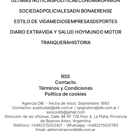
ÚLTIMAS NOTICIAS
POLÍTICA
ECONOMÍA
OPINIÓN
SOCIEDAD
POLICIALES
ADN BONAERENSE
ESTILO DE VIDA
MEDIOS
EMPRESAS
DEPORTES
DIARIO EXTRA
VIDA Y SALUD HOY
MUNDO MOTOR
TRANQUERA
HISTORIA
RSS
Contacto
Términos y Condiciones
Política de cookies
Agencia DIB - Fecha de Inicio: Septiembre 1993
Contactos:
publicidad@dib.com.ar
/
vpignaton@dib.com.ar
/
avisosdib@gmail.com
Dirección de las oficinas: Calle 48 Nº 726 Piso 4, La Plata; Provincia
de Buenos Aires, Argentina
Teléfono: +5492215022421 - Whatsapp: +5492215031783
Email:
administracion@dib.com.ar