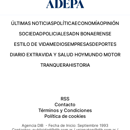
ÚLTIMAS NOTICIAS
POLÍTICA
ECONOMÍA
OPINIÓN
SOCIEDAD
POLICIALES
ADN BONAERENSE
ESTILO DE VIDA
MEDIOS
EMPRESAS
DEPORTES
DIARIO EXTRA
VIDA Y SALUD HOY
MUNDO MOTOR
TRANQUERA
HISTORIA
RSS
Contacto
Términos y Condiciones
Política de cookies
Agencia DIB - Fecha de Inicio: Septiembre 1993
Contactos:
publicidad@dib.com.ar
/
vpignaton@dib.com.ar
/