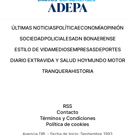
ÚLTIMAS NOTICIAS
POLÍTICA
ECONOMÍA
OPINIÓN
SOCIEDAD
POLICIALES
ADN BONAERENSE
ESTILO DE VIDA
MEDIOS
EMPRESAS
DEPORTES
DIARIO EXTRA
VIDA Y SALUD HOY
MUNDO MOTOR
TRANQUERA
HISTORIA
RSS
Contacto
Términos y Condiciones
Política de cookies
Agencia DIB - Fecha de Inicio: Septiembre 1993