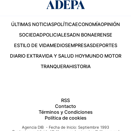
ÚLTIMAS NOTICIAS
POLÍTICA
ECONOMÍA
OPINIÓN
SOCIEDAD
POLICIALES
ADN BONAERENSE
ESTILO DE VIDA
MEDIOS
EMPRESAS
DEPORTES
DIARIO EXTRA
VIDA Y SALUD HOY
MUNDO MOTOR
TRANQUERA
HISTORIA
RSS
Contacto
Términos y Condiciones
Política de cookies
Agencia DIB - Fecha de Inicio: Septiembre 1993