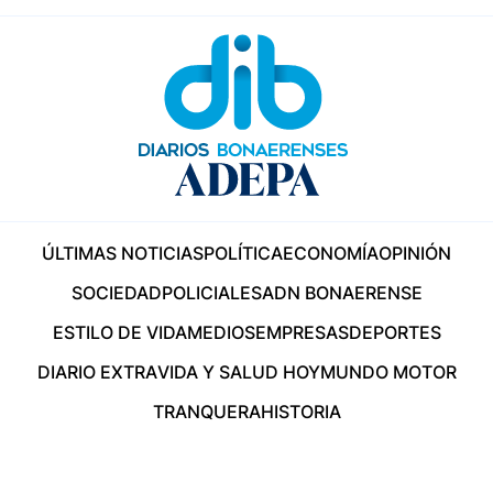
ÚLTIMAS NOTICIAS
POLÍTICA
ECONOMÍA
OPINIÓN
SOCIEDAD
POLICIALES
ADN BONAERENSE
ESTILO DE VIDA
MEDIOS
EMPRESAS
DEPORTES
DIARIO EXTRA
VIDA Y SALUD HOY
MUNDO MOTOR
TRANQUERA
HISTORIA