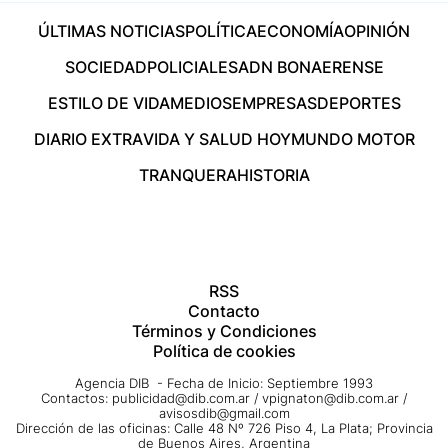
ÚLTIMAS NOTICIAS
POLÍTICA
ECONOMÍA
OPINIÓN
SOCIEDAD
POLICIALES
ADN BONAERENSE
ESTILO DE VIDA
MEDIOS
EMPRESAS
DEPORTES
DIARIO EXTRA
VIDA Y SALUD HOY
MUNDO MOTOR
TRANQUERA
HISTORIA
RSS
Contacto
Términos y Condiciones
Política de cookies
Agencia DIB - Fecha de Inicio: Septiembre 1993
Contactos:
publicidad@dib.com.ar
/
vpignaton@dib.com.ar
/
avisosdib@gmail.com
Dirección de las oficinas: Calle 48 Nº 726 Piso 4, La Plata; Provincia
de Buenos Aires, Argentina