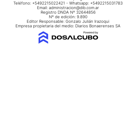
Teléfono: +5492215022421 - Whatsapp: +5492215031783
Email:
administracion@dib.com.ar
Registro DNDA Nº 32644856
Nº de edición: 9.890
Editor Responsable: Gonzalo Julián Irazoqui
Empresa propietaria del medio: Diarios Bonaerenses SA