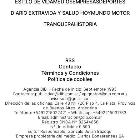
ESTILO DE VIDA
MEDIOS
EMPRESAS
DEPORTES
DIARIO EXTRA
VIDA Y SALUD HOY
MUNDO MOTOR
TRANQUERA
HISTORIA
RSS
Contacto
Términos y Condiciones
Política de cookies
Agencia DIB - Fecha de Inicio: Septiembre 1993
Contactos:
publicidad@dib.com.ar
/
vpignaton@dib.com.ar
/
avisosdib@gmail.com
Dirección de las oficinas: Calle 48 Nº 726 Piso 4, La Plata; Provincia
de Buenos Aires, Argentina
Teléfono: +5492215022421 - Whatsapp: +5492215031783
Email:
administracion@dib.com.ar
Registro DNDA Nº 32644856
Nº de edición: 9.890
Editor Responsable: Gonzalo Julián Irazoqui
Empresa propietaria del medio: Diarios Bonaerenses SA