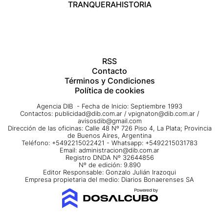
TRANQUERA
HISTORIA
RSS
Contacto
Términos y Condiciones
Política de cookies
Agencia DIB - Fecha de Inicio: Septiembre 1993
Contactos:
publicidad@dib.com.ar
/
vpignaton@dib.com.ar
/
avisosdib@gmail.com
Dirección de las oficinas: Calle 48 Nº 726 Piso 4, La Plata; Provincia
de Buenos Aires, Argentina
Teléfono: +5492215022421 - Whatsapp: +5492215031783
Email:
administracion@dib.com.ar
Registro DNDA Nº 32644856
Nº de edición: 9.890
Editor Responsable: Gonzalo Julián Irazoqui
Empresa propietaria del medio: Diarios Bonaerenses SA