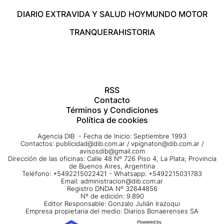
DIARIO EXTRA
VIDA Y SALUD HOY
MUNDO MOTOR
TRANQUERA
HISTORIA
RSS
Contacto
Términos y Condiciones
Política de cookies
Agencia DIB - Fecha de Inicio: Septiembre 1993
Contactos:
publicidad@dib.com.ar
/
vpignaton@dib.com.ar
/
avisosdib@gmail.com
Dirección de las oficinas: Calle 48 Nº 726 Piso 4, La Plata; Provincia
de Buenos Aires, Argentina
Teléfono: +5492215022421 - Whatsapp: +5492215031783
Email:
administracion@dib.com.ar
Registro DNDA Nº 32644856
Nº de edición: 9.890
Editor Responsable: Gonzalo Julián Irazoqui
Empresa propietaria del medio: Diarios Bonaerenses SA