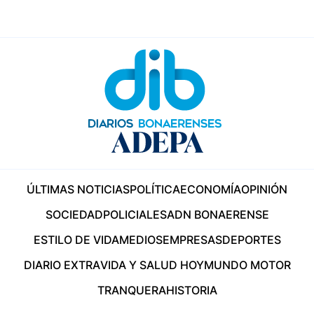
ÚLTIMAS NOTICIAS
POLÍTICA
ECONOMÍA
OPINIÓN
SOCIEDAD
POLICIALES
ADN BONAERENSE
ESTILO DE VIDA
MEDIOS
EMPRESAS
DEPORTES
DIARIO EXTRA
VIDA Y SALUD HOY
MUNDO MOTOR
TRANQUERA
HISTORIA