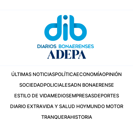
ÚLTIMAS NOTICIAS
POLÍTICA
ECONOMÍA
OPINIÓN
SOCIEDAD
POLICIALES
ADN BONAERENSE
ESTILO DE VIDA
MEDIOS
EMPRESAS
DEPORTES
DIARIO EXTRA
VIDA Y SALUD HOY
MUNDO MOTOR
TRANQUERA
HISTORIA