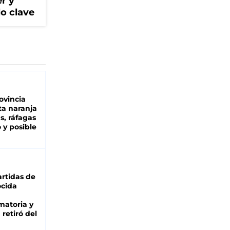
r y
lo clave
ovincia
ta naranja
as, ráfagas
 y posible
rtidas de
cida
matoria y
retiró del