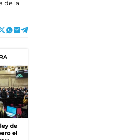
a de la
ORA
ley de
ero el