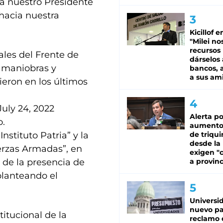
 a nuestro Presidente
hacia nuestra
Kicillof e
"Milei no
recursos
les del Frente de
dárselos 
 maniobras y
bancos, a
a sus am
ieron en los últimos
July 24, 2022
Alerta po
o.
aumento
nstituto Patria” y la
de triqui
desde la
erzas Armadas”, en
exigen "c
 de la presencia de
a provinc
planteando el
Universi
nuevo pa
itucional de la
reclamo 