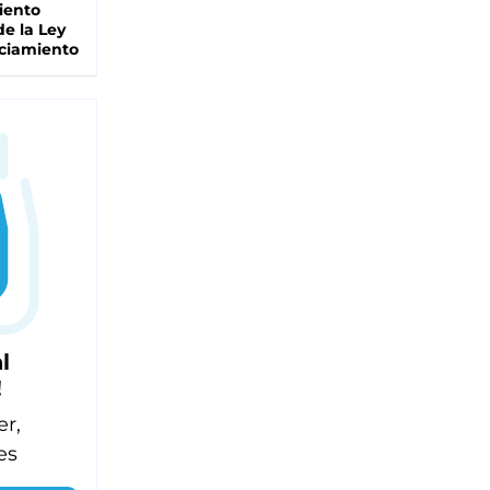
iento
de la Ley
ciamiento
l
!
er,
es