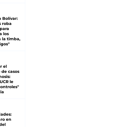
n Bolívar:
s roba
 para
a los
 la timba,
igos"
r el
 de casos
nosis:
 UCR le
ontroles"
ia
dades:
ro en
del