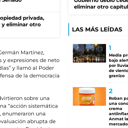
l Senado
Gobierno debió cede
eliminar otro capítu
ropiedad privada,
 y eliminar otro
LAS MÁS LEÍDAS
 Germán Martínez,
Media pr
s y expresiones de neto
bajo aler
por lluvi
días” y llamó al Poder
de viento
efensa de la democracia
granizo
dvirtieron sobre una
Roban pa
una cono
na “acción sistemática
crema
sí, enumeraron una
antiinfla
Anmat la 
evaluación abrupta de
mercado