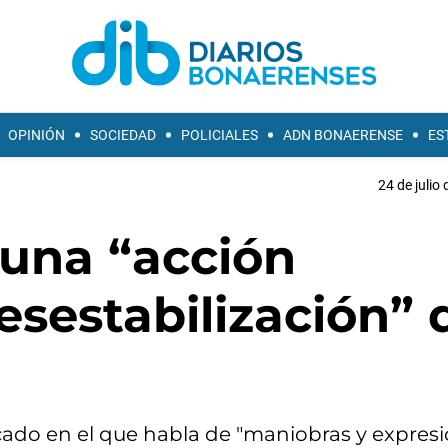
OPINIÓN
SOCIEDAD
POLICIALES
ADN BONAERENSE
ES
24 de julio
 una “acción
esestabilización” 
ado en el que habla de "maniobras y expres