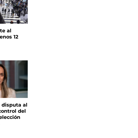
te al
enos 12
 disputa al
control del
elección
s