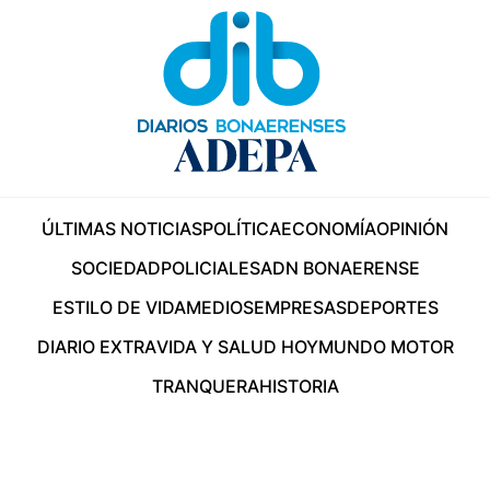
ÚLTIMAS NOTICIAS
POLÍTICA
ECONOMÍA
OPINIÓN
SOCIEDAD
POLICIALES
ADN BONAERENSE
ESTILO DE VIDA
MEDIOS
EMPRESAS
DEPORTES
DIARIO EXTRA
VIDA Y SALUD HOY
MUNDO MOTOR
TRANQUERA
HISTORIA