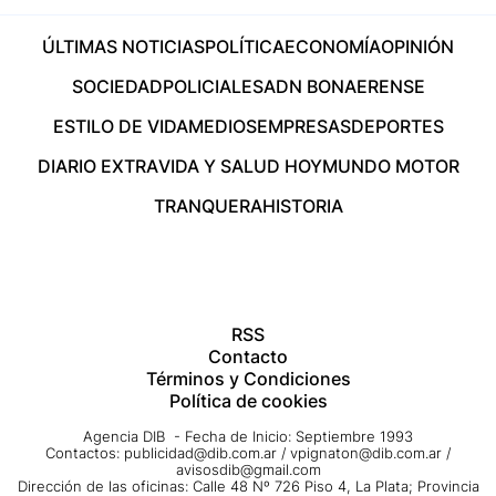
ÚLTIMAS NOTICIAS
POLÍTICA
ECONOMÍA
OPINIÓN
SOCIEDAD
POLICIALES
ADN BONAERENSE
ESTILO DE VIDA
MEDIOS
EMPRESAS
DEPORTES
DIARIO EXTRA
VIDA Y SALUD HOY
MUNDO MOTOR
TRANQUERA
HISTORIA
RSS
Contacto
Términos y Condiciones
Política de cookies
Agencia DIB - Fecha de Inicio: Septiembre 1993
Contactos:
publicidad@dib.com.ar
/
vpignaton@dib.com.ar
/
avisosdib@gmail.com
Dirección de las oficinas: Calle 48 Nº 726 Piso 4, La Plata; Provincia