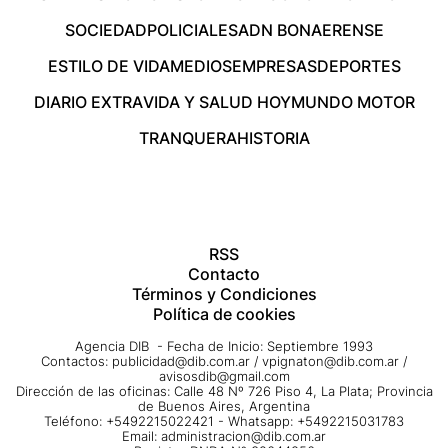
SOCIEDAD
POLICIALES
ADN BONAERENSE
ESTILO DE VIDA
MEDIOS
EMPRESAS
DEPORTES
DIARIO EXTRA
VIDA Y SALUD HOY
MUNDO MOTOR
TRANQUERA
HISTORIA
RSS
Contacto
Términos y Condiciones
Política de cookies
Agencia DIB - Fecha de Inicio: Septiembre 1993
Contactos:
publicidad@dib.com.ar
/
vpignaton@dib.com.ar
/
avisosdib@gmail.com
Dirección de las oficinas: Calle 48 Nº 726 Piso 4, La Plata; Provincia
de Buenos Aires, Argentina
Teléfono: +5492215022421 - Whatsapp: +5492215031783
Email:
administracion@dib.com.ar