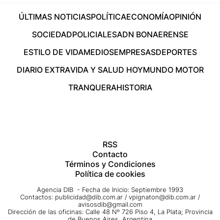
ÚLTIMAS NOTICIAS
POLÍTICA
ECONOMÍA
OPINIÓN
SOCIEDAD
POLICIALES
ADN BONAERENSE
ESTILO DE VIDA
MEDIOS
EMPRESAS
DEPORTES
DIARIO EXTRA
VIDA Y SALUD HOY
MUNDO MOTOR
TRANQUERA
HISTORIA
RSS
Contacto
Términos y Condiciones
Política de cookies
Agencia DIB - Fecha de Inicio: Septiembre 1993
Contactos:
publicidad@dib.com.ar
/
vpignaton@dib.com.ar
/
avisosdib@gmail.com
Dirección de las oficinas: Calle 48 Nº 726 Piso 4, La Plata; Provincia
de Buenos Aires, Argentina