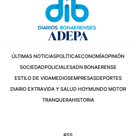
ÚLTIMAS NOTICIAS
POLÍTICA
ECONOMÍA
OPINIÓN
SOCIEDAD
POLICIALES
ADN BONAERENSE
ESTILO DE VIDA
MEDIOS
EMPRESAS
DEPORTES
DIARIO EXTRA
VIDA Y SALUD HOY
MUNDO MOTOR
TRANQUERA
HISTORIA
RSS