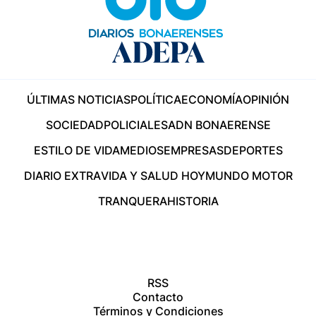
ÚLTIMAS NOTICIAS
POLÍTICA
ECONOMÍA
OPINIÓN
SOCIEDAD
POLICIALES
ADN BONAERENSE
ESTILO DE VIDA
MEDIOS
EMPRESAS
DEPORTES
DIARIO EXTRA
VIDA Y SALUD HOY
MUNDO MOTOR
TRANQUERA
HISTORIA
RSS
Contacto
Términos y Condiciones