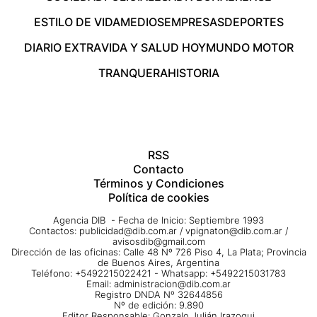
ESTILO DE VIDA
MEDIOS
EMPRESAS
DEPORTES
DIARIO EXTRA
VIDA Y SALUD HOY
MUNDO MOTOR
TRANQUERA
HISTORIA
RSS
Contacto
Términos y Condiciones
Política de cookies
Agencia DIB - Fecha de Inicio: Septiembre 1993
Contactos:
publicidad@dib.com.ar
/
vpignaton@dib.com.ar
/
avisosdib@gmail.com
Dirección de las oficinas: Calle 48 Nº 726 Piso 4, La Plata; Provincia
de Buenos Aires, Argentina
Teléfono: +5492215022421 - Whatsapp: +5492215031783
Email:
administracion@dib.com.ar
Registro DNDA Nº 32644856
Nº de edición: 9.890
Editor Responsable: Gonzalo Julián Irazoqui