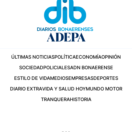
ÚLTIMAS NOTICIAS
POLÍTICA
ECONOMÍA
OPINIÓN
SOCIEDAD
POLICIALES
ADN BONAERENSE
ESTILO DE VIDA
MEDIOS
EMPRESAS
DEPORTES
DIARIO EXTRA
VIDA Y SALUD HOY
MUNDO MOTOR
TRANQUERA
HISTORIA