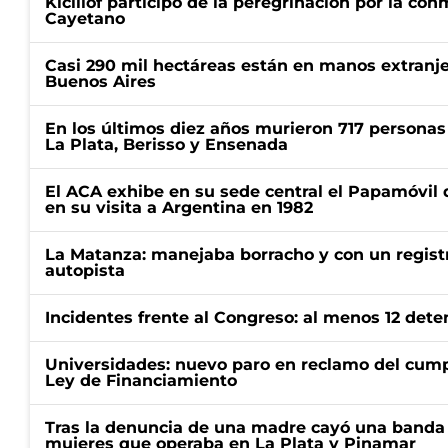
Kicillof participó de la peregrinación por la c
Cayetano
Casi 290 mil hectáreas están en manos extranje
Buenos Aires
En los últimos diez años murieron 717 personas 
La Plata, Berisso y Ensenada
El ACA exhibe en su sede central el Papamóvil 
en su visita a Argentina en 1982
La Matanza: manejaba borracho y con un regist
autopista
Incidentes frente al Congreso: al menos 12 dete
Universidades: nuevo paro en reclamo del cump
Ley de Financiamiento
Tras la denuncia de una madre cayó una banda 
mujeres que operaba en La Plata y Pinamar