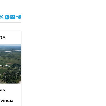
ORA
eas
ovincia