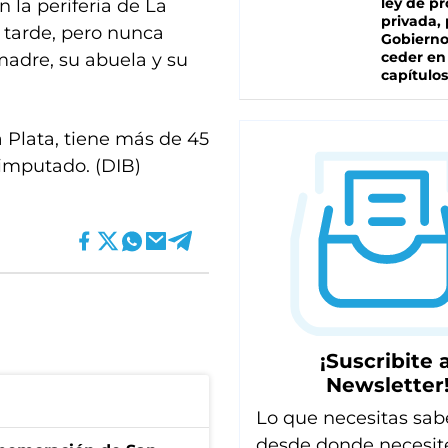
ley de p
n la periferia de La
privada, 
s tarde, pero nunca
Gobierno
ceder en
madre, su abuela y su
capítulos
a Plata, tiene más de 45
imputado. (DIB)
¡Suscribite a
Newsletter
Lo que necesitas sab
desde donde necesit