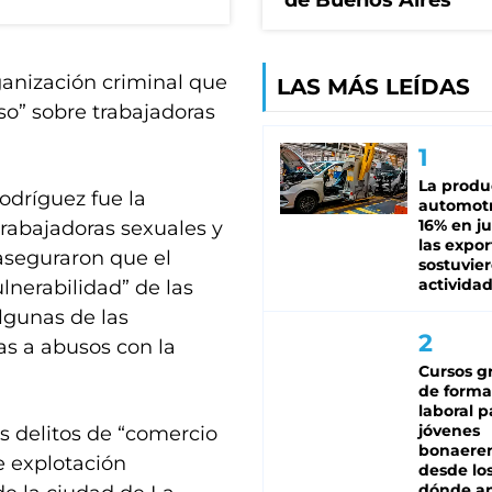
de Buenos Aires
ganización criminal que
LAS MÁS LEÍDAS
uso” sobre trabajadoras
La produ
odríguez fue la
automotr
16% en ju
trabajadoras sexuales y
las expo
aseguraron que el
sostuvier
activida
lnerabilidad” de las
lgunas de las
as a abusos con la
Cursos gr
de forma
laboral p
jóvenes
 delitos de “comercio
bonaere
e explotación
desde los
dónde an