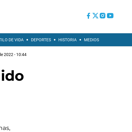
TILO DE VIDA
DEPORTES
HISTORIA
MEDIOS
 de 2022 - 10:44
nido
nas,