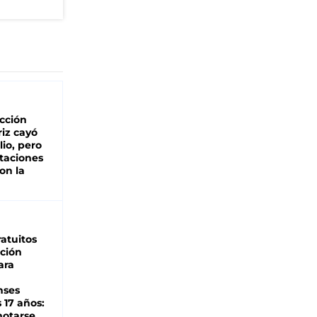
cción
iz cayó
lio, pero
rtaciones
on la
d
atuitos
ción
ara
nses
 17 años:
otarse