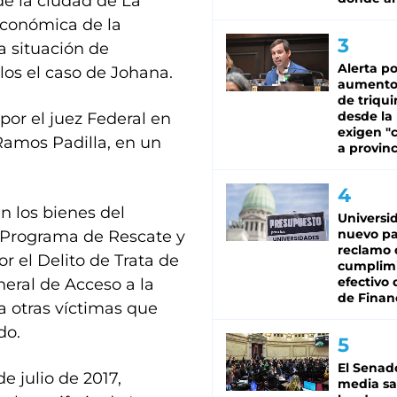
de la ciudad de La
 económica de la
a situación de
Alerta po
los el caso de Johana.
aumento
de triqui
desde la
por el juez Federal en
exigen "c
 Ramos Padilla, en un
a provinc
 los bienes del
Universi
nuevo pa
l Programa de Rescate y
reclamo 
el Delito de Trata de
cumplim
efectivo 
neral de Acceso a la
de Finan
 a otras víctimas que
do.
El Senad
e julio de 2017,
media sa