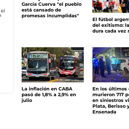
García Cuerva "el pueblo
está cansado de
promesas incumplidas"
El fútbol argen
del exitismo: l
dura cada vez
La inflación en CABA
En los últimos
pasó de 1,8% a 2,9% en
murieron 717 
julio
en siniestros v
Plata, Berisso 
Ensenada