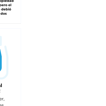
ropiedad
pero el
 debió
 dos
l
!
er,
es