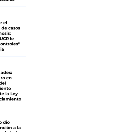
r el
 de casos
nosis:
 UCR le
ontroles"
ia
dades:
ro en
del
iento
de la Ley
ciamiento
o dio
nción a la