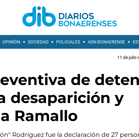
OPINIÓN
SOCIEDAD
POLICIALES
ADN BONAERENSE
ES
11 de julio
reventiva de dete
la desaparición y
a Ramallo
zón" Rodríguez fue la declaración de 27 perso