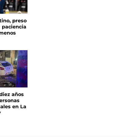
tino, preso
a paciencia
 menos
 diez años
personas
iales en La
y