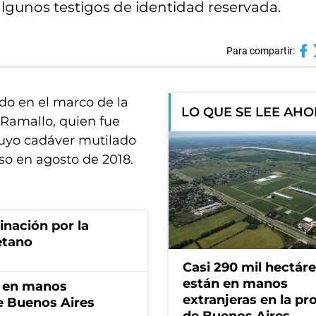
 algunos testigos de identidad reservada.
Para compartir:
do en el marco de la
LO QUE SE LEE AH
 Ramallo, quien fue
 cuyo cadáver mutilado
sso en agosto de 2018.
rinación por la
etano
Casi 290 mil hectár
están en manos
n en manos
extranjeras en la pr
de Buenos Aires