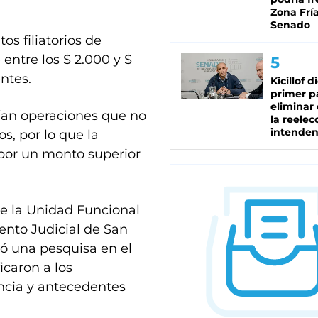
Zona Fría
Senado
os filiatorios de
entre los $ 2.000 y $
ntes.
Kicillof d
primer p
eliminar 
ían operaciones que no
la reelec
intenden
s, por lo que la
por un monto superior
te la Unidad Funcional
nto Judicial de San
ió una pesquisa en el
icaron a los
encia y antecedentes