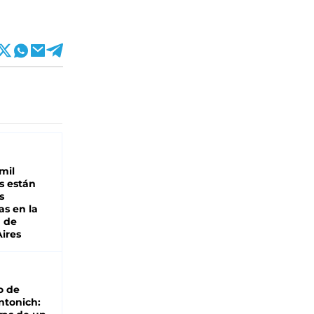
mil
s están
s
as en la
a de
ires
o de
ntonich: