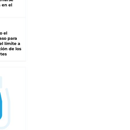
 en el
io el
aso para
el límite a
ción de los
tes