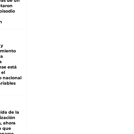
ras de un
ptaron
pisodio
n
 y
miento
la
a
se está
 el
 nacional
riables
aída de la
ización
s, ahora
n que
renarse