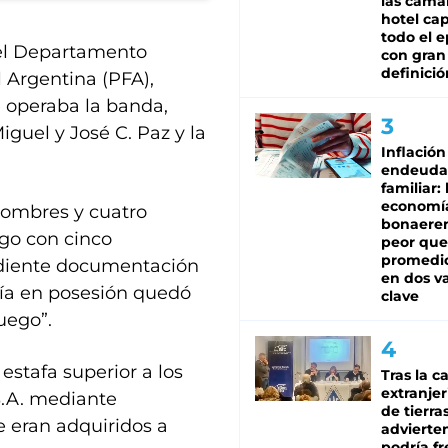
las cáma
hotel ca
todo el e
del Departamento
con gran
definició
l Argentina (PFA),
e operaba la banda,
guel y José C. Paz y la
Inflación
endeuda
familiar: 
economí
 hombres y cuatro
bonaeren
rgo con cinco
peor que
promedio
ndiente documentación
en dos va
enía en posesión quedó
clave
uego”.
stafa superior a los
Tras la c
extranjer
S.A. mediante
de tierra
e eran adquiridos a
advierte
podría f