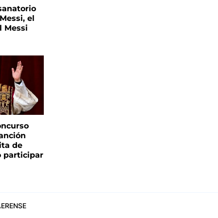
sanatorio
Messi, el
l Messi
oncurso
canción
sita de
 participar
ERENSE