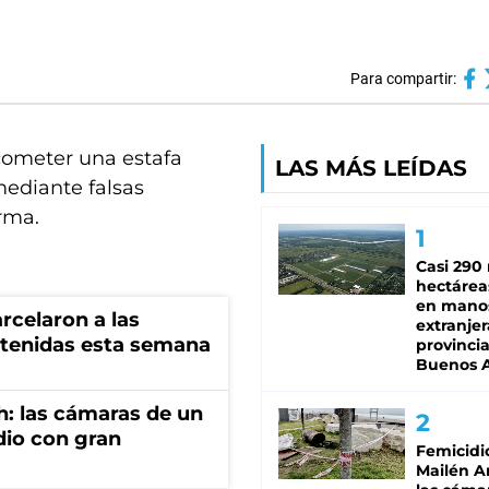
Para compartir:
cometer una estafa
LAS MÁS LEÍDAS
mediante falsas
rma.
Casi 290 
hectárea
en mano
rcelaron a las
extranjer
tenidas esta semana
provinci
Buenos A
h: las cámaras de un
dio con gran
Femicidi
Mailén A