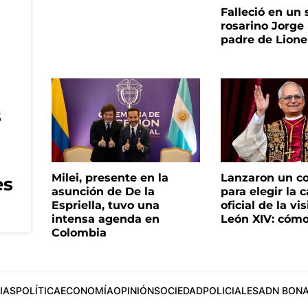
Falleció en un 
rosarino Jorge 
padre de Lione
s
Milei, presente en la
Lanzaron un c
es
asunción de De la
para elegir la 
Espriella, tuvo una
oficial de la vi
intensa agenda en
León XIV: cómo
Colombia
IAS
POLÍTICA
ECONOMÍA
OPINIÓN
SOCIEDAD
POLICIALES
ADN BONA