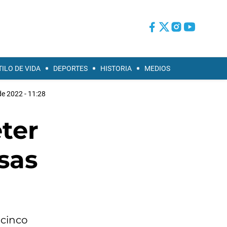
TILO DE VIDA
DEPORTES
HISTORIA
MEDIOS
 de 2022 - 11:28
ter
sas
 cinco