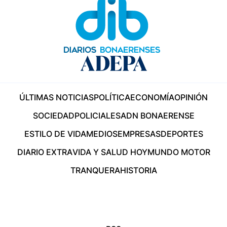
ÚLTIMAS NOTICIAS
POLÍTICA
ECONOMÍA
OPINIÓN
SOCIEDAD
POLICIALES
ADN BONAERENSE
ESTILO DE VIDA
MEDIOS
EMPRESAS
DEPORTES
DIARIO EXTRA
VIDA Y SALUD HOY
MUNDO MOTOR
TRANQUERA
HISTORIA