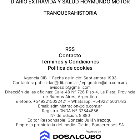
DIARIO EXTRA
VIDA Y SALUD HOY
MUNDO MOTOR
TRANQUERA
HISTORIA
RSS
Contacto
Términos y Condiciones
Política de cookies
Agencia DIB - Fecha de Inicio: Septiembre 1993
Contactos:
publicidad@dib.com.ar
/
vpignaton@dib.com.ar
/
avisosdib@gmail.com
Dirección de las oficinas: Calle 48 Nº 726 Piso 4, La Plata; Provincia
de Buenos Aires, Argentina
Teléfono: +5492215022421 - Whatsapp: +5492215031783
Email:
administracion@dib.com.ar
Registro DNDA Nº 32644856
Nº de edición: 9.890
Editor Responsable: Gonzalo Julián Irazoqui
Empresa propietaria del medio: Diarios Bonaerenses SA