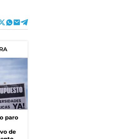
ORA
o paro
ivo de