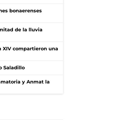
enes bonaerenses
itad de la lluvia
ón XIV compartieron una
 Saladillo
amatoria y Anmat la