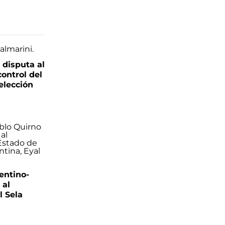
 disputa al
control del
elección
s
entino-
 al
 Sela