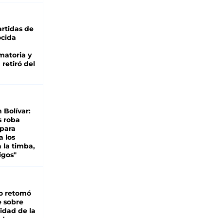
rtidas de
cida
matoria y
retiró del
n Bolívar:
s roba
 para
a los
 la timba,
igos"
o retomó
e sobre
lidad de la