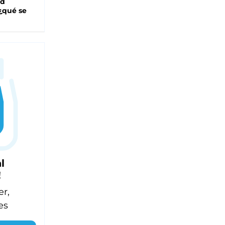
ad
 ¿qué se
l
!
er,
es