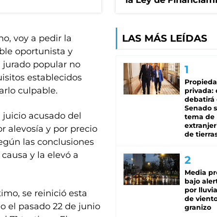
la Ley de Financiam
LAS MÁS LEÍDAS
o, voy a pedir la
able oportunista y
 jurado popular no
isitos establecidos
Propied
arlo culpable.
privada:
debatirá 
Senado s
 juicio acusado del
tema de 
extranjer
or alevosía y por precio
de tierra
egún las conclusiones
a causa y la elevó a
Media pr
bajo aler
por lluvi
imo, se reinició esta
de viento
 el pasado 22 de junio
granizo