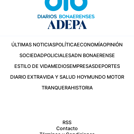
ÚLTIMAS NOTICIAS
POLÍTICA
ECONOMÍA
OPINIÓN
SOCIEDAD
POLICIALES
ADN BONAERENSE
ESTILO DE VIDA
MEDIOS
EMPRESAS
DEPORTES
DIARIO EXTRA
VIDA Y SALUD HOY
MUNDO MOTOR
TRANQUERA
HISTORIA
RSS
Contacto