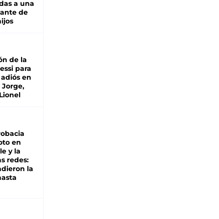
das a una
lante de
hijos
ón de la
essi para
 adiós en
 Jorge,
Lionel
robacia
oto en
le y la
as redes:
ndieron la
hasta