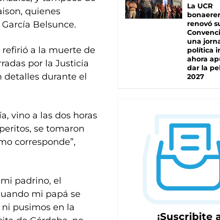
La UCR
ison, quienes
bonaere
 García Belsunce.
renovó s
Convenc
una jorn
refirió a la muerte de
política 
ahora ap
adas por la Justicia
dar la pe
 detalles durante el
2027
a, vino a las dos horas
 peritos, se tomaron
omo corresponde”,
 mi padrino, el
cuando mi papá se
 ni pusimos en la
¡Suscribite a