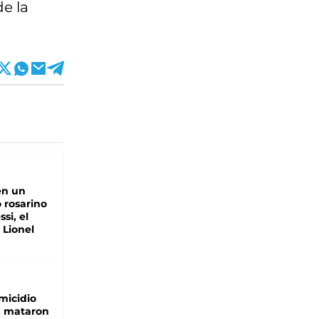
de la
en un
 rosarino
si, el
 Lionel
micidio
: mataron