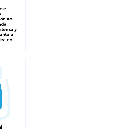
nse
u
ión en
ada
intensa y
unta a
lea en
l