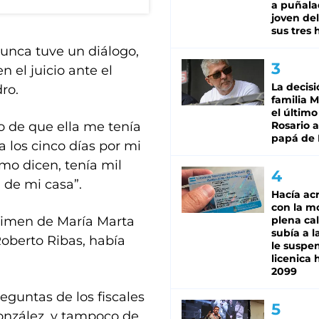
a puñala
joven de
sus tres 
unca tuve un diálogo,
n el juicio ante el
La decisi
ro.
familia M
el último
o de que ella me tenía
Rosario a
papá de 
a los cinco días por mi
mo dicen, tenía mil
 de mi casa”.
Hacía ac
con la m
rimen de María Marta
plena cal
subía a l
oberto Ribas, había
le suspe
licenica 
2099
eguntas de los fiscales
González, y tampoco de