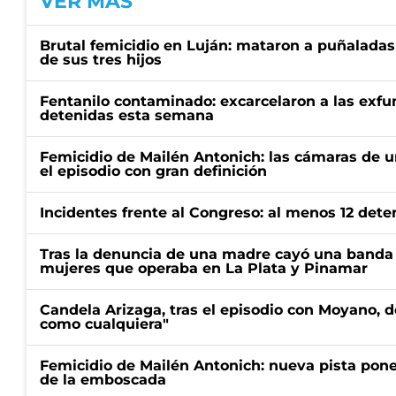
VER MÁS
Brutal femicidio en Luján: mataron a puñaladas
de sus tres hijos
Fentanilo contaminado: excarcelaron a las exf
detenidas esta semana
Femicidio de Mailén Antonich: las cámaras de u
el episodio con gran definición
Incidentes frente al Congreso: al menos 12 dete
Tras la denuncia de una madre cayó una banda 
mujeres que operaba en La Plata y Pinamar
Candela Arizaga, tras el episodio con Moyano, d
como cualquiera"
Femicidio de Mailén Antonich: nueva pista pone 
de la emboscada