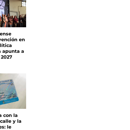
rense
vención en
ítica
a apunta a
 2027
a con la
alle y la
s: le