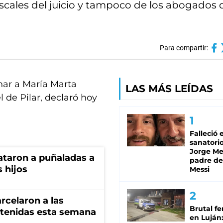
iscales del juicio y tampoco de los abogados 
Para compartir:
nar a María Marta
LAS MÁS LEÍDAS
 de Pilar, declaró hoy
Falleció 
sanatorio
Jorge Mes
ataron a puñaladas a
padre de
 hijos
Messi
rcelaron a las
Brutal fe
tenidas esta semana
en Luján