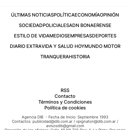
ÚLTIMAS NOTICIAS
POLÍTICA
ECONOMÍA
OPINIÓN
SOCIEDAD
POLICIALES
ADN BONAERENSE
ESTILO DE VIDA
MEDIOS
EMPRESAS
DEPORTES
DIARIO EXTRA
VIDA Y SALUD HOY
MUNDO MOTOR
TRANQUERA
HISTORIA
RSS
Contacto
Términos y Condiciones
Política de cookies
Agencia DIB - Fecha de Inicio: Septiembre 1993
Contactos:
publicidad@dib.com.ar
/
vpignaton@dib.com.ar
/
avisosdib@gmail.com
Dirección de las oficinas: Calle 48 Nº 726 Piso 4, La Plata; Provincia