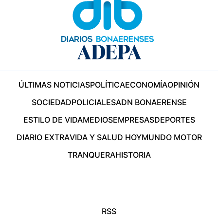
ÚLTIMAS NOTICIAS
POLÍTICA
ECONOMÍA
OPINIÓN
SOCIEDAD
POLICIALES
ADN BONAERENSE
ESTILO DE VIDA
MEDIOS
EMPRESAS
DEPORTES
DIARIO EXTRA
VIDA Y SALUD HOY
MUNDO MOTOR
TRANQUERA
HISTORIA
RSS