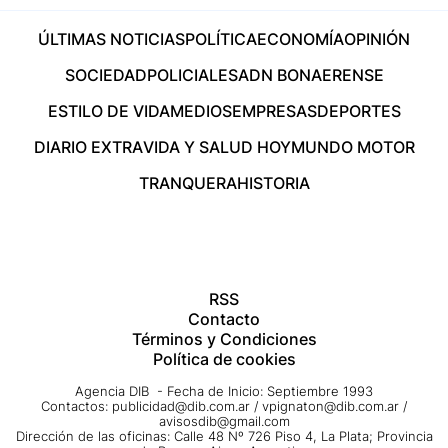
ÚLTIMAS NOTICIAS
POLÍTICA
ECONOMÍA
OPINIÓN
SOCIEDAD
POLICIALES
ADN BONAERENSE
ESTILO DE VIDA
MEDIOS
EMPRESAS
DEPORTES
DIARIO EXTRA
VIDA Y SALUD HOY
MUNDO MOTOR
TRANQUERA
HISTORIA
RSS
Contacto
Términos y Condiciones
Política de cookies
Agencia DIB - Fecha de Inicio: Septiembre 1993
Contactos:
publicidad@dib.com.ar
/
vpignaton@dib.com.ar
/
avisosdib@gmail.com
Dirección de las oficinas: Calle 48 Nº 726 Piso 4, La Plata; Provincia