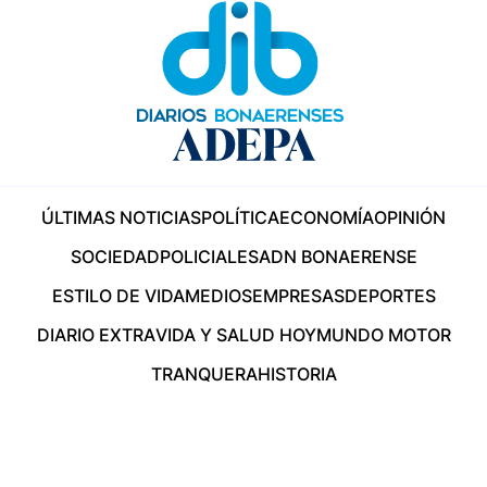
ÚLTIMAS NOTICIAS
POLÍTICA
ECONOMÍA
OPINIÓN
SOCIEDAD
POLICIALES
ADN BONAERENSE
ESTILO DE VIDA
MEDIOS
EMPRESAS
DEPORTES
DIARIO EXTRA
VIDA Y SALUD HOY
MUNDO MOTOR
TRANQUERA
HISTORIA