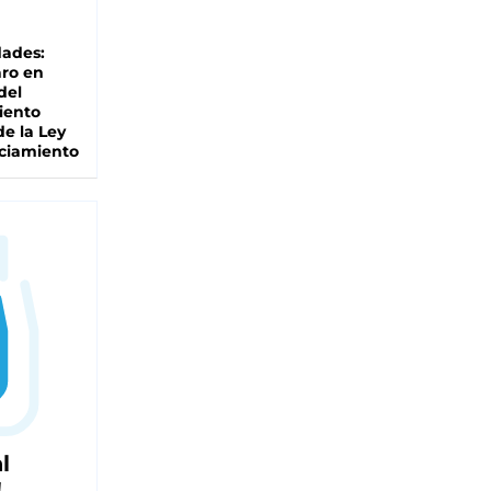
dades:
ro en
del
iento
de la Ley
ciamiento
l
!