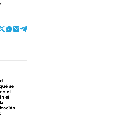
y
ad
 qué se
en el
in el
la
ización
s