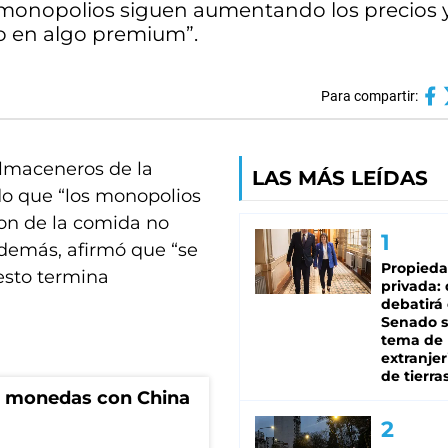
s monopolios siguen aumentando los precios 
 en algo premium”.
Para compartir:
Almaceneros de la
LAS MÁS LEÍDAS
do que “los monopolios
on de la comida no
demás, afirmó que “se
Propied
sto termina
privada:
debatirá 
Senado s
tema de 
extranjer
de tierra
e monedas con China