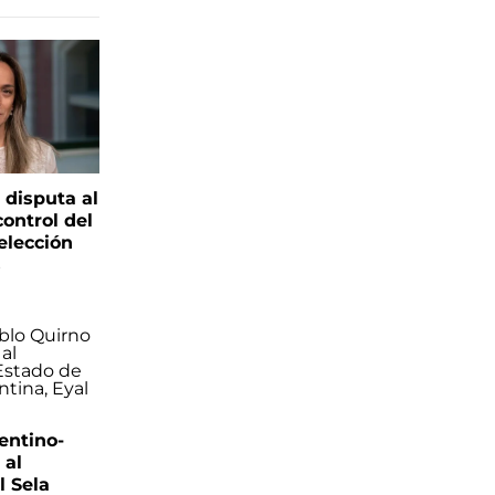
 disputa al
control del
elección
s
entino-
 al
 Sela