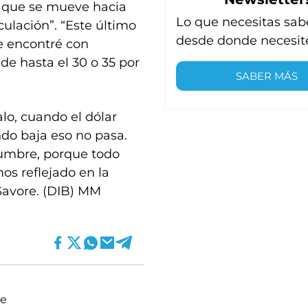
z que se mueve hacia
Lo que necesitas sab
culación”. “Este último
desde donde necesit
e encontré con
de hasta el 30 o 35 por
SABER MÁS
o, cuando el dólar
do baja eso no pasa.
umbre, porque todo
os reflejado en la
Savore. (DIB) MM
se