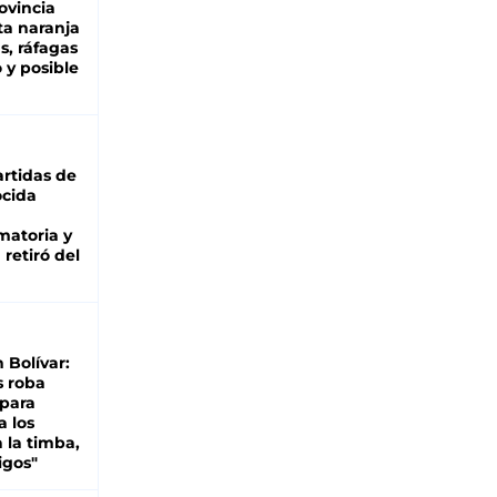
ovincia
ta naranja
as, ráfagas
 y posible
rtidas de
cida
matoria y
retiró del
n Bolívar:
s roba
 para
a los
 la timba,
igos"