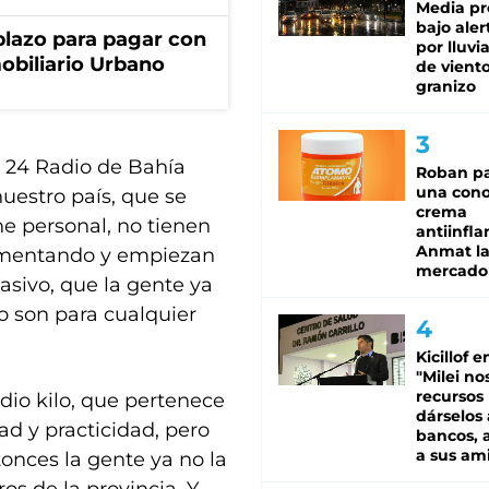
Media pr
bajo aler
lazo para pagar con
por lluvi
obiliario Urbano
de viento
granizo
 24 Radio de Bahía
Roban pa
una cono
estro país, que se
crema
e personal, no tienen
antiinfla
Anmat la 
aumentando y empiezan
mercado
sivo, que la gente ya
 son para cualquier
Kicillof e
"Milei no
recursos
dio kilo, que pertenece
dárselos 
d y practicidad, pero
bancos, a
a sus am
onces la gente ya no la