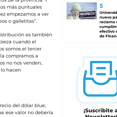
ros de la provincia. Y
ulos más puntuales
Universi
 vez empezamos a ver
nuevo pa
s o galletitas”.
reclamo 
cumplim
efectivo 
istribución es también
de Finan
pieza cuando el
os somos el tercer
e la compramos a
ros no nos venden,
 lo hacen
ecio del dólar blue,
¡Suscribite a
ue ese valor no debería
Newsletter