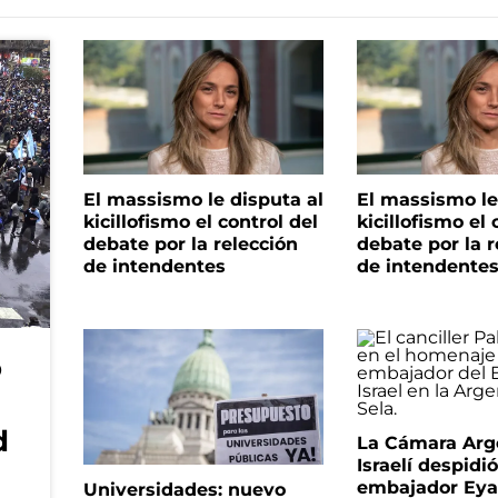
El massismo le disputa al
El massismo le
kicillofismo el control del
kicillofismo el 
debate por la relección
debate por la r
de intendentes
de intendente
o
d
La Cámara Arg
Israelí despidió
embajador Eyal
Universidades: nuevo