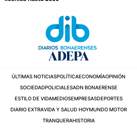
ÚLTIMAS NOTICIAS
POLÍTICA
ECONOMÍA
OPINIÓN
SOCIEDAD
POLICIALES
ADN BONAERENSE
ESTILO DE VIDA
MEDIOS
EMPRESAS
DEPORTES
DIARIO EXTRA
VIDA Y SALUD HOY
MUNDO MOTOR
TRANQUERA
HISTORIA