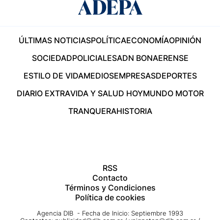
ÚLTIMAS NOTICIAS
POLÍTICA
ECONOMÍA
OPINIÓN
SOCIEDAD
POLICIALES
ADN BONAERENSE
ESTILO DE VIDA
MEDIOS
EMPRESAS
DEPORTES
DIARIO EXTRA
VIDA Y SALUD HOY
MUNDO MOTOR
TRANQUERA
HISTORIA
RSS
Contacto
Términos y Condiciones
Política de cookies
Agencia DIB - Fecha de Inicio: Septiembre 1993