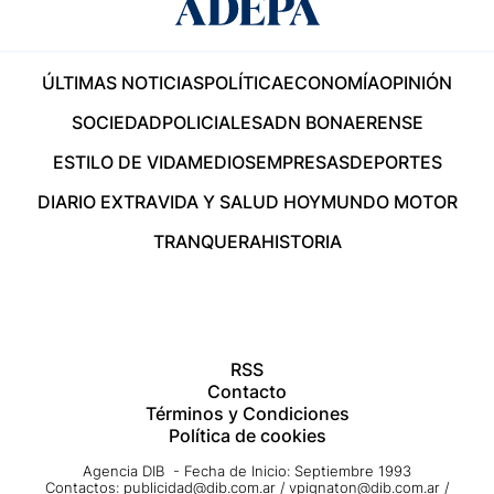
ÚLTIMAS NOTICIAS
POLÍTICA
ECONOMÍA
OPINIÓN
SOCIEDAD
POLICIALES
ADN BONAERENSE
ESTILO DE VIDA
MEDIOS
EMPRESAS
DEPORTES
DIARIO EXTRA
VIDA Y SALUD HOY
MUNDO MOTOR
TRANQUERA
HISTORIA
RSS
Contacto
Términos y Condiciones
Política de cookies
Agencia DIB - Fecha de Inicio: Septiembre 1993
Contactos:
publicidad@dib.com.ar
/
vpignaton@dib.com.ar
/