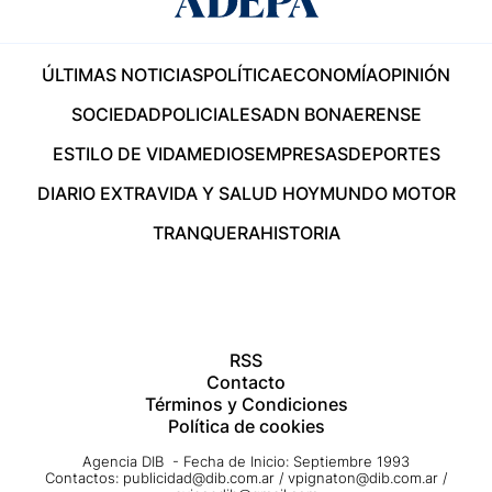
ÚLTIMAS NOTICIAS
POLÍTICA
ECONOMÍA
OPINIÓN
SOCIEDAD
POLICIALES
ADN BONAERENSE
ESTILO DE VIDA
MEDIOS
EMPRESAS
DEPORTES
DIARIO EXTRA
VIDA Y SALUD HOY
MUNDO MOTOR
TRANQUERA
HISTORIA
RSS
Contacto
Términos y Condiciones
Política de cookies
Agencia DIB - Fecha de Inicio: Septiembre 1993
Contactos:
publicidad@dib.com.ar
/
vpignaton@dib.com.ar
/